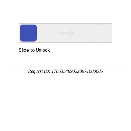
Eres
跳转到主要内容
新闻资讯
了解罕见病领域的最新动态和政策资讯
全部资讯
公告
政策
资讯
公共健康新闻